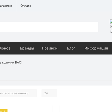
агазине
Оплата
ярное
Бренды
Новинки
Блог
Информация
е колонки BAXI
рный