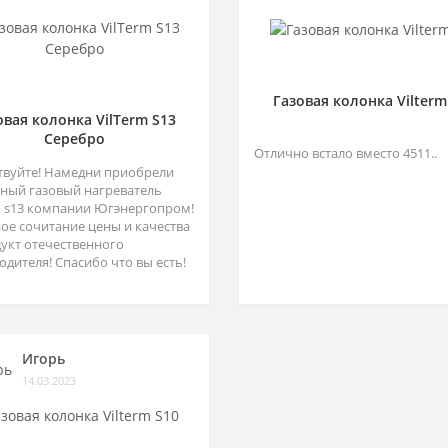
Газовая колонка Vilterm
овая колонка VilTerm S13
Серебро
Отлично встало вместо 4511..
твуйте! Намедни приобрели
ный газовый нагреватель
m s13 компании Югэнергопром!
ое сочитание цены и качества
дукт отечественного
одителя! Спасибо что вы есть!
Игорь
14.03.2023