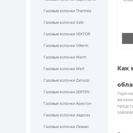
квар
Газовые колонки Thermex
моде
водо
колон
Газовые колонки Vatti
Газовые колонки VEKTOR
Газовые колонки Vilterm
Газовые колонки Warm
Как 
Газовые колонки Wert
Газовые колонки Zanussi
обла
Газовые колонки ZERTEN
Горячая
желаем
Газовые колонки Аристон
предст
завоев
Газовые колонки ладогаз
Газовые колонки Лемакс