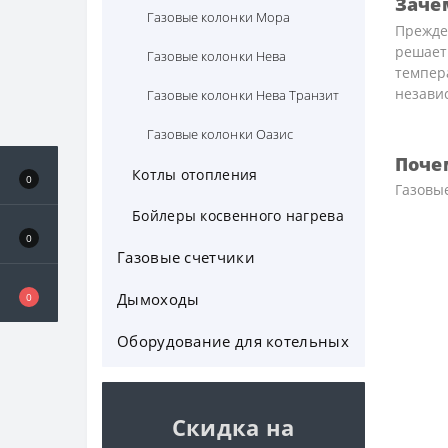
Заче
Газовые колонки Мора
Прежде 
решает 
Газовые колонки Нева
темпера
независ
Газовые колонки Нева Транзит
Газовые колонки Оазис
Поче
Котлы отопления
0
Газовы
Газовые котлы
Бойлеры косвенного нагрева
0
Твердотопливные котлы
Бойлеры BAXI
Газовые счетчики
Электрические котлы
Бойлеры косвенного нагрева
Дымоходы
Гранд
0
Gekon
СГМБ
Оборудование для котельных
Дымоходы для газовых
Бойлеры косвенного нагрева
котлов
Hajdu
Расширительные баки
Коаксиальные дымоходы krats
Бойлеры косвенного нагрева
Скидка на
Стабилизаторы напряжения.
KRATS
ИБП