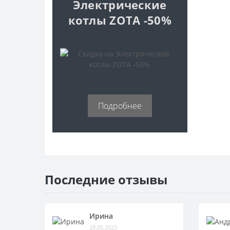
Электрические
Бойлеры косвенного нагрева
котлы ZOTA -50%
Управление котлами
Stout
Бойлеры косвенного нагрева
Strattos
Подробнее
Последние отзывы
Ирина
28.05.2023