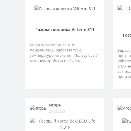
Газовая колонка Vilterm S11
Газ
Колонка вилтерм 11 мне
понравилась, работает тихо,
Здравс
температура не скачет . Пользуюсь 7
проточ
месяцев, проблем не было. ..
Wilter
Отличн
за про
произв
..
игорь
20.03.2023