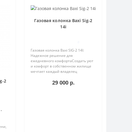
Газовая колонка Baxi Sig-2
14i
0
Газовая колонка Baxi SIG-2 14I:
Надежное решение для
ежедневного комфортаСоздать уют
и комфорт в собственном жилище
мечтает каждый владелец
недвижимости. Одним из главных
g-2
29 000 р.
условий достижения этой цели
является наличие теплой воды.
Решением проблемы н..
 •
ени,