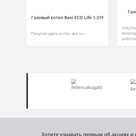
Газ
Газовый котел Baxi ECO Life 1.31F
покупа
вилате
Покупал здесь котёл- всё ок..
работа
Хотите узнавать первым об акциях и 