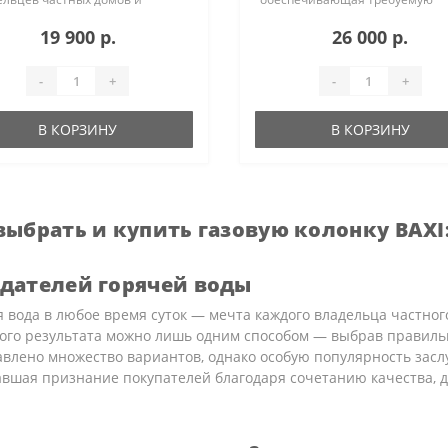
тир одну из популярных
мощность в зависимости от на
19 900 р.
26 000 р.
лей газовых проточных
воды, • Встроенный регулятор
нагревателей — газовую
давления газа позволяет работ
ку Baxi SIG-2 11P. Этот прибор ..
диапазоне 13..
-
+
-
+
В КОРЗИНУ
В КОРЗИНУ
выбрать и купить газовую колонку BAX
дателей горячей воды
 вода в любое время суток — мечта каждого владельца частног
ого результата можно лишь одним способом — выбрав правильн
авлено множество вариантов, однако особую популярность засл
авшая признание покупателей благодаря сочетанию качества, д