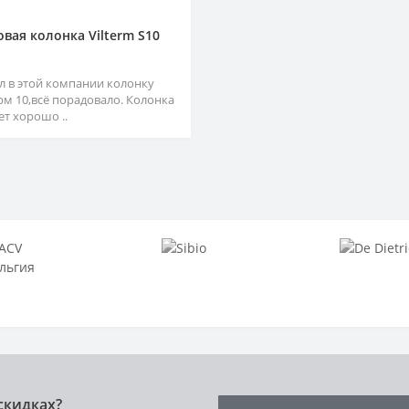
овая колонка Vilterm S10
л в этой компании колонку
рм 10,всё порадовало. Колонка
ет хорошо ..
скидках?