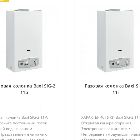
зовая колонка Baxi SIG-2
Газовая колонка Baxi Si
11p
11i
0
0
ая колонка Baxi SIG-2 11P:
ХАРАКТЕРИСТИКИ Baxi SIG-2 11i
печьте постоянный поток
Открытая камера сгорания, •
чей воды в вашем
Электронное зажигание, •
Представляем вниманию
Непрерывная модуляция плам
ельцев частных домов и
обеспечивающая требуемую