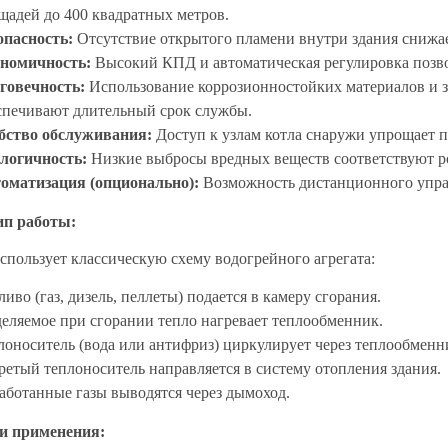
щадей до 400 квадратных метров.
опасность:
Отсутствие открытого пламени внутри здания снижае
номичность:
Высокий КПД и автоматическая регулировка позво
говечность:
Использование коррозионностойких материалов и з
спечивают длительный срок службы.
бство обслуживания:
Доступ к узлам котла снаружи упрощает п
логичность:
Низкие выбросы вредных веществ соответствуют р
оматизация (опционально):
Возможность дистанционного упра
п работы:
спользует классическую схему водогрейного агрегата:
иво (газ, дизель, пеллеты) подается в камеру сгорания.
еляемое при сгорании тепло нагревает теплообменник.
лоноситель (вода или антифриз) циркулирует через теплообменн
ретый теплоноситель направляется в систему отопления здания.
аботанные газы выводятся через дымоход.
и применения: