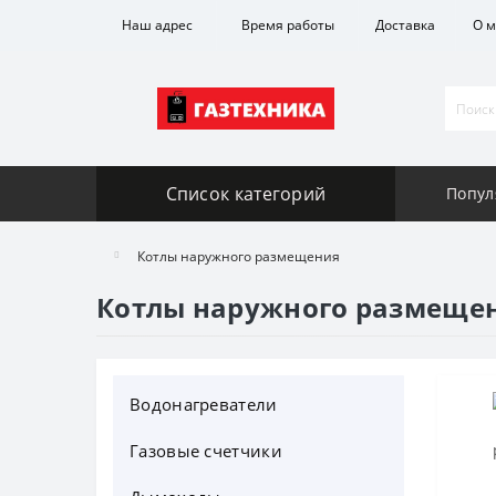
Наш адрес
Время работы
Доставка
О м
Список категорий
Попул
Котлы наружного размещения
Котлы наружного размеще
Водонагреватели
Газовые счетчики
Газовые колонки
Газовые колонки Baltgaz
Котлы отопления