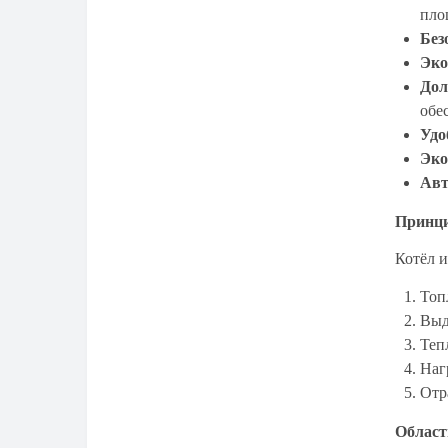
пло
Газовые колонки Thermex
Без
Газовые колонки Vatti
Эко
Дол
Газовые колонки VEKTOR
обе
Газовые колонки Vilterm
Удо
Эко
Газовые колонки Warm
Авт
Газовые колонки Wert
Принци
Газовые колонки Zanussi
Котёл и
Газовые колонки ZERTEN
Топл
Выд
Газовые колонки Аристон
Теп
Газовые колонки ладогаз
Наг
Отр
Газовые колонки Лемакс
Област
Газовые колонки Мора