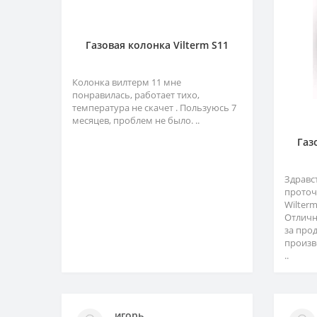
Газовая колонка Vilterm S11
Колонка вилтерм 11 мне
понравилась, работает тихо,
температура не скачет . Пользуюсь 7
месяцев, проблем не было. ..
Газ
Здравс
проточ
Wilter
Отличн
за про
произв
..
игорь