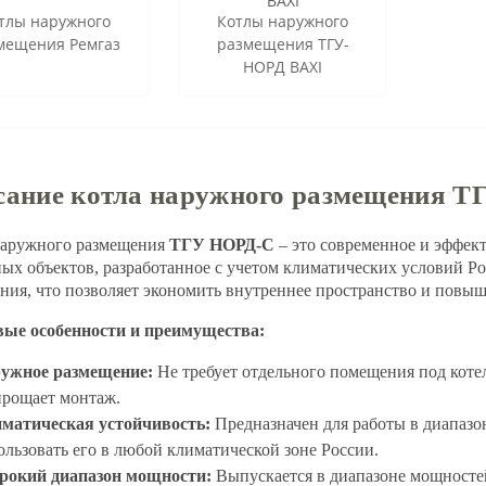
тлы наружного
Котлы наружного
мещения Ремгаз
размещения ТГУ-
НОРД BAXI
сание котла наружного размещения 
наружного размещения
ТГУ НОРД-С
– это современное и эффек
ых объектов, разработанное с учетом климатических условий Ро
ия, что позволяет экономить внутреннее пространство и повыша
ые особенности и преимущества:
ужное размещение:
Не требует отдельного помещения под коте
прощает монтаж.
матическая устойчивость:
Предназначен для работы в диапазоне
ользовать его в любой климатической зоне России.
окий диапазон мощности:
Выпускается в диапазоне мощностей