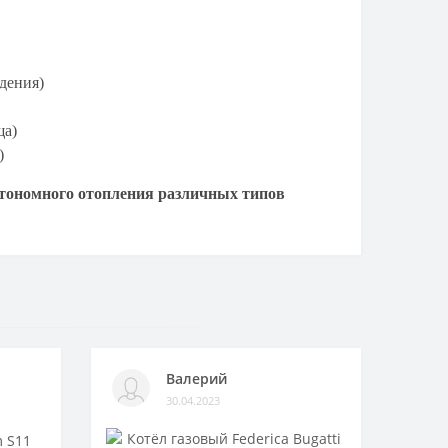
дения)
ща)
)
втономного отопления различных типов
Валерий
30.04.2023