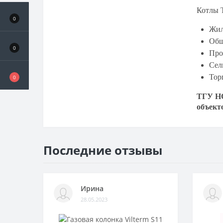
Котлы 
Газовые колонки Нева
0
Жил
Газовые колонки Нева Транзит
Общ
0
Про
Газовые колонки Оазис
Сел
Тор
0
ТГУ НО
объект
Последние отзывы
Ирина
28.05.2023