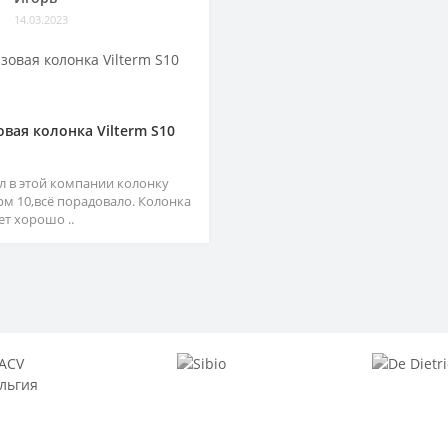
14.03.2023
овая колонка Vilterm S10
л в этой компании колонку
рм 10,всё порадовало. Колонка
ет хорошо ..