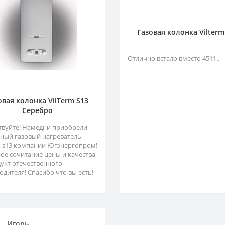
Газовая колонка Vilterm
Отлично встало вместо 4511..
овая колонка VilTerm S13
Серебро
твуйте! Намедни приобрели
ный газовый нагреватель
m s13 компании Югэнергопром!
ое сочитание цены и качества
дукт отечественного
одителя! Спасибо что вы есть!
Игорь