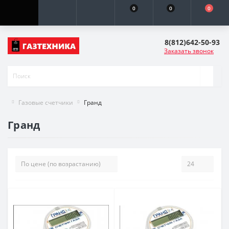
0
0
0
8(812)642-50-93
Заказать звонок
Газовые счетчики
Гранд
Гранд